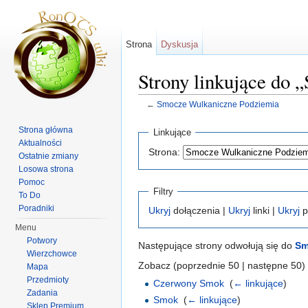
Strona
Dyskusja
Strony linkujące do
←
Smocze Wulkaniczne Podziemia
Skocz do:
nawigacja
,
szukaj
Strona główna
Linkujące
Aktualności
Strona:
Ostatnie zmiany
Losowa strona
Pomoc
Filtry
To Do
Poradniki
Ukryj
dołączenia |
Ukryj
linki |
Ukryj
p
Menu
Potwory
Następujące strony odwołują się do
Sm
Wierzchowce
Zobacz (poprzednie 50 | następne 50) 
Mapa
Przedmioty
Czerwony Smok
‎
(
← linkujące
)
Zadania
Smok
‎
(
← linkujące
)
Sklep Premium