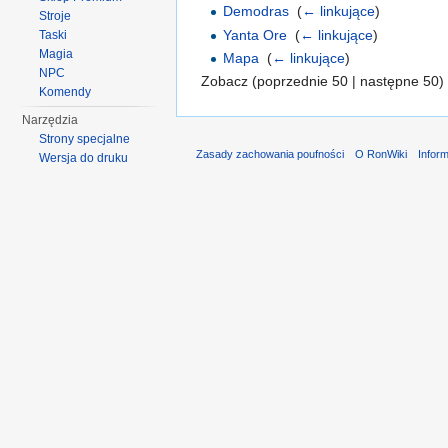
Demodras
‎
(
← linkujące
)
Stroje
Yanta Ore
‎
(
← linkujące
)
Taski
Magia
Mapa
‎
(
← linkujące
)
NPC
Zobacz (poprzednie 50 | następne 50) 
Komendy
Narzędzia
Strony specjalne
Zasady zachowania poufności
O RonWiki
Infor
Wersja do druku